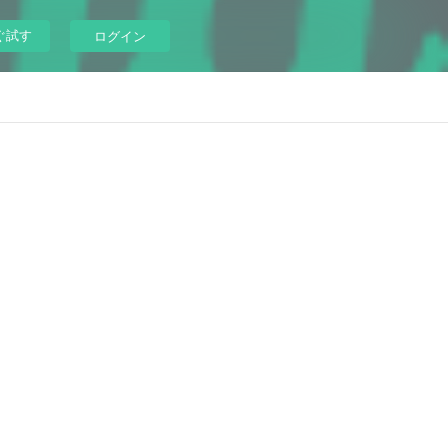
ぐ試す
ログイン