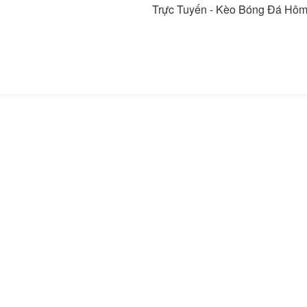
Trực Tuyến - Kèo Bóng Đá Hô