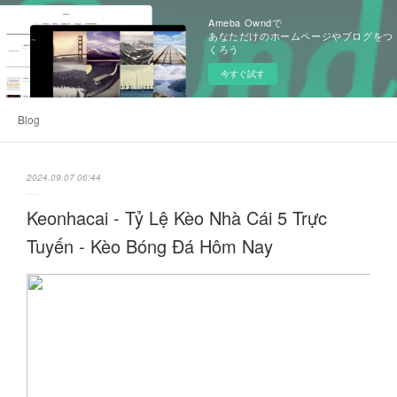
Ameba Owndで
あなただけのホームページやブログをつ
くろう
今すぐ試す
Blog
2024.09.07 06:44
Keonhacai - Tỷ Lệ Kèo Nhà Cái 5 Trực
Tuyến - Kèo Bóng Đá Hôm Nay